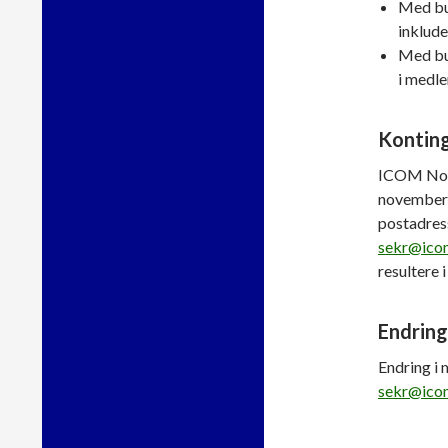
Med bud
inklud
Med bud
i medl
Kontin
ICOM Norg
november-
postadress
sekr@ico
resultere 
Endring
Endring i 
sekr@ico