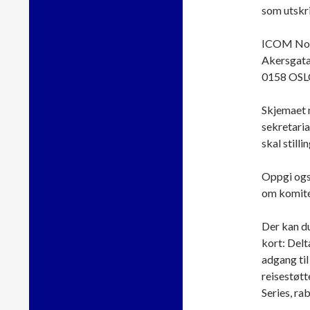
som utskrif
ICOM No
Akersgata
0158 OS
Skjemaet m
sekretaria
skal still
Oppgi ogs
om komité
Der kan d
kort: Delta
adgang ti
reisestøt
Series, ra