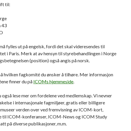
t til:
rge
 43
LO
å fylles ut på engelsk, fordi det skal videresendes til
tet i Paris. Merk at av hensyn til styrebehandlingen i Norge
ingsbetegnelsen (position) også angis på norsk.
å hvilken fagkomité du ønsker å tilhøre. Mer informasjon
ene finner du på
ICOMs hjemmeside
.
u også lese mer om fordelene ved medlemskap. Vi nevner
kelse i internasjonale fagmiljøer, gratis eller billigere
l museer verden over ved fremvisning av ICOM-kort,
te til ICOM-konferanser, ICOM-News og ICOM Study
batt på diverse publikasjoner, m.m.