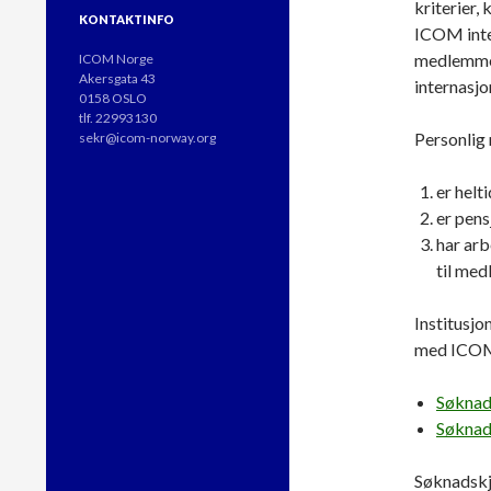
kriterier
KONTAKTINFO
ICOM inter
medlemmer 
ICOM Norge
Akersgata 43
internasjo
0158 OSLO
tlf. 22993130
Personlig
sekr@icom-norway.org
er helti
er pensj
har ar
til med
Institusj
med ICOMs
Søknad
Søknad
Søknadskj