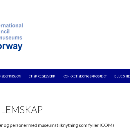
SDEFINISJON
ETISK REGELVERK
KONKRETISERINGSPROSJEKT
BLUE SHI
LEMSKAP
er og personer med museumstilknytning som fyller ICOMs