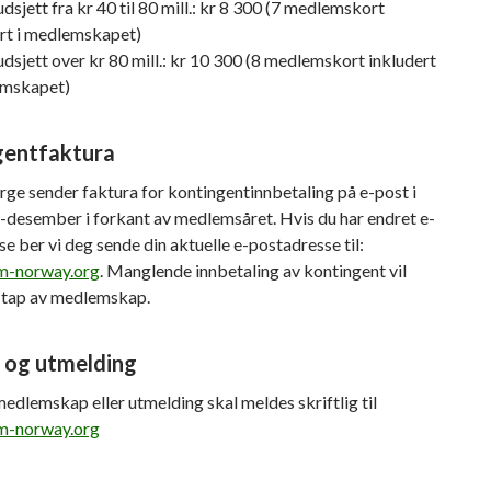
sjett fra kr 40 til 80 mill.: kr 8 300 (7 medlemskort
ert i medlemskapet)
sjett over kr 80 mill.: kr 10 300 (8 medlemskort inkludert
emskapet)
gentfaktura
e sender faktura for kontingentinnbetaling på e-post i
desember i forkant av medlemsåret. Hvis du har endret e-
e ber vi deg sende din aktuelle e-postadresse til:
m-norway.org
. Manglende innbetaling av kontingent vil
i tap av medlemskap.
 og utmelding
medlemskap eller utmelding skal meldes skriftlig til
m-norway.org