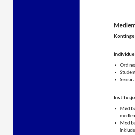
Medlem
Kontinge
Individu
Ordinæ
Student
Senior:
Institusj
Med bud
medlem
Med bud
inklud