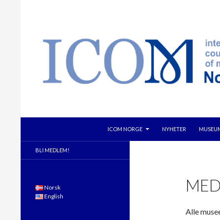
GÅ TIL INNHOLD
Søk
ICOM NORGE
NYHETER
MUSEUM
BLI MEDLEM!
MED
Norsk
English
Alle muse