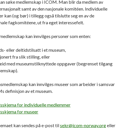
, kan søke medlemskap i ICOM. Man blir da medlem av
nasjonalt samt av den nasjonale komitéen. Individuelle
kan (og bør) i tillegg også tilslutte seg en av de
nale fagkomitéene, ut fra eget interessefelt.
 medlemskap kan innvilges personer som enten:
ds- eller deltidstilsatt i et museum,
onert fra slik stilling, eller
beid med museumstilknyttede oppgaver (begrenset tilgang
lemskap).
onsmedlemskap kan innvilges museer som arbeider i samsvar
 definisjon av et museum.
sskjema for individuelle medlemmer
sskjema for museer
emaet kan sendes på e-post til
sekr@icom-norway.org
eller