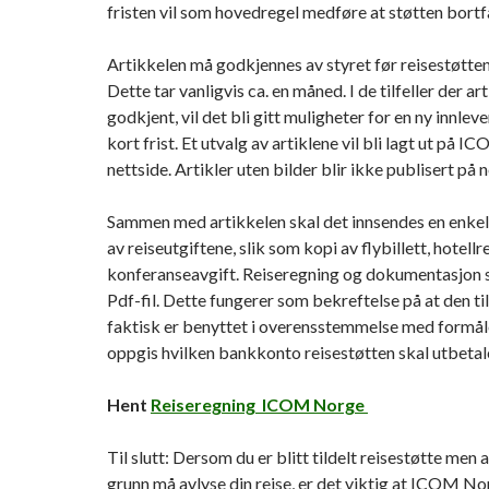
fristen vil som hovedregel medføre at støtten bortfa
Artikkelen må godkjennes av styret før reisestøtten 
Dette tar vanligvis ca. en måned. I de tilfeller der ar
godkjent, vil det bli gitt muligheter for en ny innlev
kort frist. Et utvalg av artiklene vil bli lagt ut på
nettside. Artikler uten bilder blir ikke publisert på 
Sammen med artikkelen skal det innsendes en enke
av reiseutgiftene, slik som kopi av flybillett, hotell
konferanseavgift. Reiseregning og dokumentasjon s
Pdf-fil. Dette fungerer som bekreftelse på at den ti
faktisk er benyttet i overensstemmelse med formål
oppgis hvilken bankkonto reisestøtten skal utbetales
Hent
Reiseregning ICOM Norge
Til slutt: Dersom du er blitt tildelt reisestøtte men 
grunn må avlyse din reise, er det viktig at ICOM No