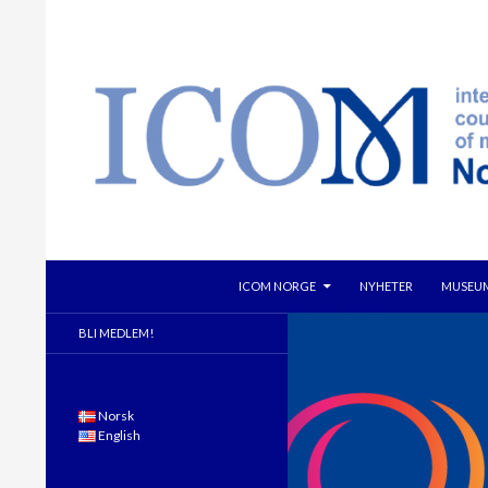
GÅ TIL INNHOLD
Søk
ICOM NORGE
NYHETER
MUSEUM
BLI MEDLEM!
Norsk
English