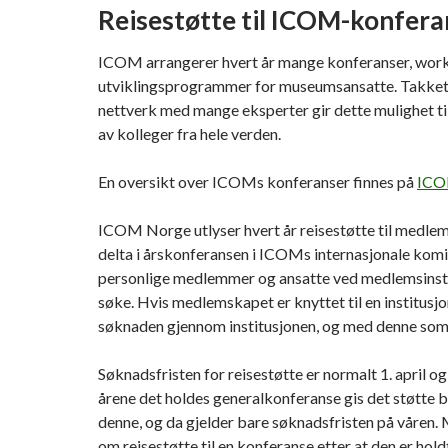
Reisestøtte til ICOM-konfera
ICOM arrangerer hvert år mange konferanser, wor
utviklingsprogrammer for museumsansatte. Takket 
nettverk med mange eksperter gir dette mulighet til
av kolleger fra hele verden.
En oversikt over ICOMs konferanser finnes på
ICO
ICOM Norge utlyser hvert år reisestøtte til medl
delta i årskonferansen i ICOMs internasjonale komi
personlige medlemmer og ansatte ved medlemsinst
søke. Hvis medlemskapet er knyttet til en institusj
søknaden gjennom institusjonen, og med denne som
Søknadsfristen for reisestøtte er normalt 1. april og
årene det holdes generalkonferanse gis det støtte bar
denne, og da gjelder bare søknadsfristen på våren.
om reisestøtte til en konferanse etter at den er hold