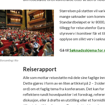
Størrelsen på støtten vil vari
mange søknader som kommer
Standardbeløpet er kr 8000,
tillegg for reise utenfor Eur
styreverv i komiteer får et t
opplyse om slikt verv i søkn
Gå til
Søknadsskjema for r
forsamling i Rio
Reiserapport
Alle som mottar reisestøtte må dele sine faglige in
Dette gjøres i form av en liten artikkel på 2 – 3 sid
ord) om et faglig tema fra konferansen. Det kan fo
reflektere rundt hovedpunkter i et foredrag, referer
diskusjon, eller å drøfte en utstilling eller et formidli