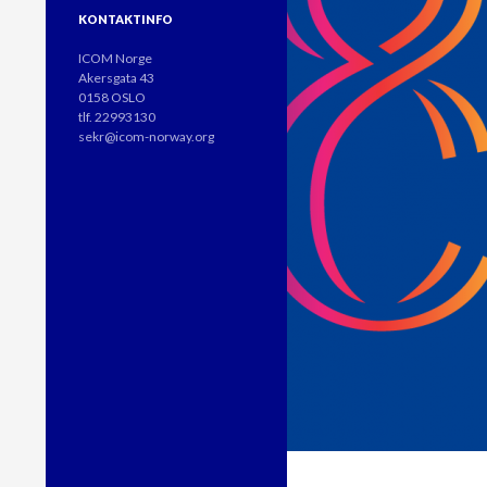
KONTAKTINFO
ICOM Norge
Akersgata 43
0158 OSLO
tlf. 22993130
sekr@icom-norway.org