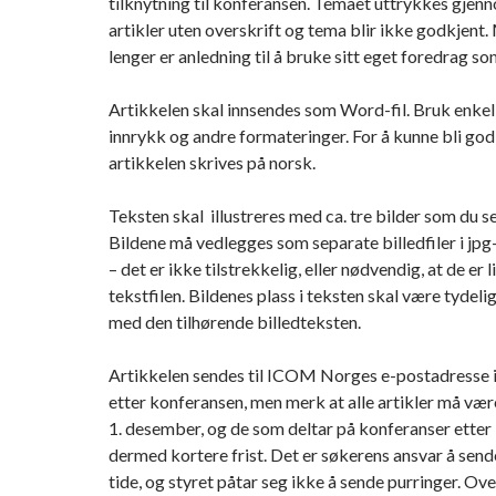
tilknytning til konferansen. Temaet uttrykkes gjenn
artikler uten overskrift og tema blir ikke godkjent.
lenger er anledning til å bruke sitt eget foredrag so
Artikkelen skal innsendes som Word-fil. Bruk enkel
innrykk og andre formateringer. For å kunne bli god
artikkelen skrives på norsk.
Teksten skal illustreres med ca. tre bilder som du sel
Bildene må vedlegges som separate billedfiler i jpg-
– det er ikke tilstrekkelig, eller nødvendig, at de er l
tekstfilen. Bildenes plass i teksten skal være tyde
med den tilhørende billedteksten.
Artikkelen sendes til ICOM Norges e-postadresse 
etter konferansen, men merk at alle artikler må væ
1. desember, og de som deltar på konferanser etter 
dermed kortere frist. Det er søkerens ansvar å sende
tide, og styret påtar seg ikke å sende purringer. Ov