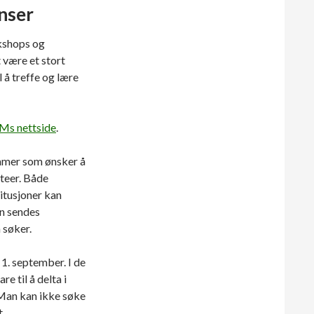
nser
kshops og
være et stort
 å treffe og lære
Ms nettside
.
emmer som ønsker å
teer. Både
itusjoner kan
on sendes
 søker.
 1. september. I de
e til å delta i
 Man kan ikke søke
t.