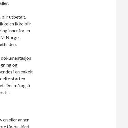
ller.
blir utbetalt.
tikkelen ikke blir
ering innenfor en
 ICOM Norges
nettsiden.
l dokumentasjon
regning og
endes i en enkelt
ldelte støtten
et. Det må også
 til.
av en eller annen
rge får beskjed