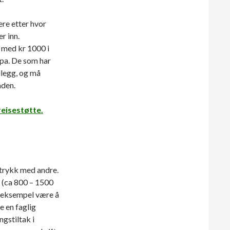
ere etter hvor
 inn.
 med kr 1000 i
opa. De som har
illegg, og må
aden.
eisestøtte.
ntrykk med andre.
er (ca 800 – 1500
r eksempel være å
e en faglig
ngstiltak i