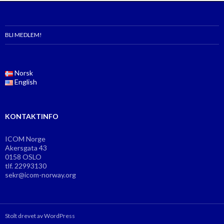
BLI MEDLEM!
Norsk
English
KONTAKTINFO
ICOM Norge
Akersgata 43
0158 OSLO
tlf. 22993130
sekr@icom-norway.org
Stolt drevet av WordPress