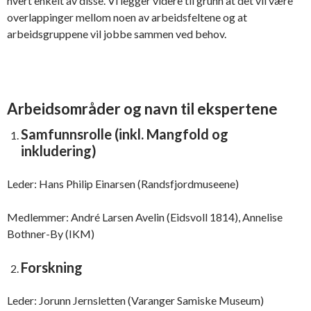
hvert enkelt av disse. Vi legger videre til grunn at det vil være
overlappinger mellom noen av arbeidsfeltene og at
arbeidsgruppene vil jobbe sammen ved behov.
Arbeidsområder og navn til ekspertene
Samfunnsrolle (inkl. Mangfold og
inkludering)
Leder: Hans Philip Einarsen (Randsfjordmuseene)
Medlemmer: André Larsen Avelin (Eidsvoll 1814), Annelise
Bothner-By (IKM)
Forskning
Leder: Jorunn Jernsletten (Varanger Samiske Museum)