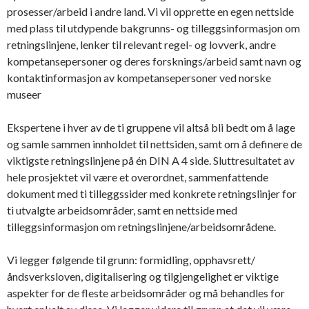
prosesser/arbeid i andre land. Vi vil opprette en egen nettside
med plass til utdypende bakgrunns- og tilleggsinformasjon om
retningslinjene, lenker til relevant regel- og lovverk, andre
kompetansepersoner og deres forsknings/arbeid samt navn og
kontaktinformasjon av kompetansepersoner ved norske
museer
Ekspertene i hver av de ti gruppene vil altså bli bedt om å lage
og samle sammen innholdet til nettsiden, samt om å definere de
viktigste retningslinjene på én DIN A 4 side. Sluttresultatet av
hele prosjektet vil være et overordnet, sammenfattende
dokument med ti tilleggssider med konkrete retningslinjer for
ti utvalgte arbeidsområder, samt en nettside med
tilleggsinformasjon om retningslinjene/arbeidsområdene.
Vi legger følgende til grunn: formidling, opphavsrett/
åndsverksloven, digitalisering og tilgjengelighet er viktige
aspekter for de fleste arbeidsområder og må behandles for