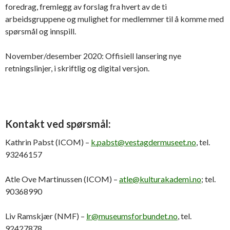
foredrag, fremlegg av forslag fra hvert av de ti
arbeidsgruppene og mulighet for medlemmer til å komme med
spørsmål og innspill.
November/desember 2020: Offisiell lansering nye
retningslinjer, i skriftlig og digital versjon.
Kontakt ved spørsmål:
Kathrin Pabst (ICOM) –
k.pabst@vestagdermuseet.no
, tel.
93246157
Atle Ove Martinussen (ICOM) –
atle@kulturakademi.no
; tel.
90368990
Liv Ramskjær (NMF) –
lr@museumsforbundet.no
, tel.
92427878