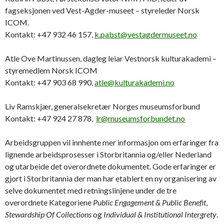
fagseksjonen ved Vest-Agder-museet – styreleder Norsk
ICOM.
Kontakt: +47 932 46 157,
k.pabst@vestagdermuseet.no
Atle Ove Martinussen, dagleg leiar Vestnorsk kulturakademi –
styremedlem Norsk ICOM
Kontakt: +47 903 68 990,
atle@kulturakademi.no
Liv Ramskjær, generalsekretær Norges museumsforbund
Kontakt: +47 924 27 878,
lr@museumsforbundet.no
Arbeidsgruppen vil innhente mer informasjon om erfaringer fra
lignende arbeidsprosesser i Storbritannia og/eller Nederland
og utarbeide det overordnete dokumentet. Gode erfaringer er
gjort i Storbritannia der man har etablert en ny organisering av
selve dokumentet med retningslinjene under de tre
overordnete Kategoriene
Public Engagement & Public Benefit
,
Stewardship Of Collections
og
Individual & Institutional Intergrety
.