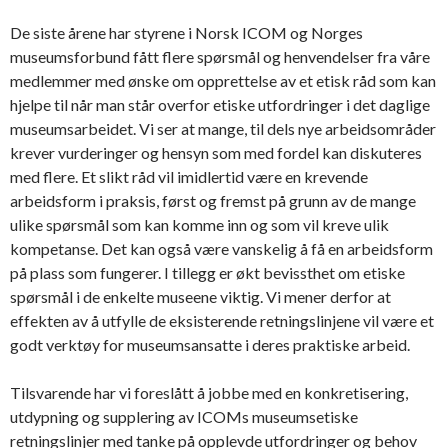
De siste årene har styrene i Norsk ICOM og Norges
museumsforbund fått flere spørsmål og henvendelser fra våre
medlemmer med ønske om opprettelse av et etisk råd som kan
hjelpe til når man står overfor etiske utfordringer i det daglige
museumsarbeidet. Vi ser at mange, til dels nye arbeidsområder
krever vurderinger og hensyn som med fordel kan diskuteres
med flere. Et slikt råd vil imidlertid være en krevende
arbeidsform i praksis, først og fremst på grunn av de mange
ulike spørsmål som kan komme inn og som vil kreve ulik
kompetanse. Det kan også være vanskelig å få en arbeidsform
på plass som fungerer. I tillegg er økt bevissthet om etiske
spørsmål i de enkelte museene viktig. Vi mener derfor at
effekten av å utfylle de eksisterende retningslinjene vil være et
godt verktøy for museumsansatte i deres praktiske arbeid.
Tilsvarende har vi foreslått å jobbe med en konkretisering,
utdypning og supplering av ICOMs museumsetiske
retningslinjer med tanke på opplevde utfordringer og behov